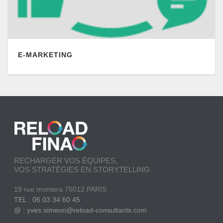
E-MARKETING
RECHARGER VOS ÉQUIPES,
VOS STRATÉGIES EN STORYTELLING
19 rue montera 75012 PARIS
TEL : 06 03 34 60 45
@ : yves.simeon@reload-consultants.com