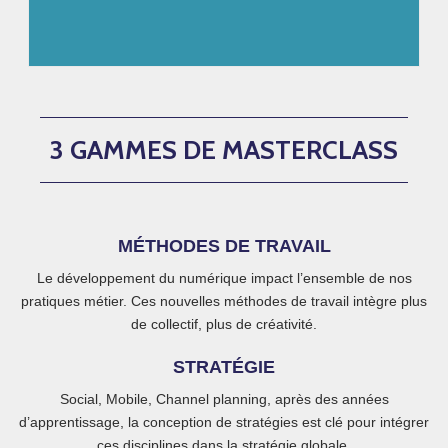
Une formation en trois phases (audit, formation,
diplôme) qui couvre l'ensemble des aspects du
3 GAMMES DE MASTERCLASS
digital en entreprise.
DÉCOUVRIR
MÉTHODES DE TRAVAIL
Le développement du numérique impact l’ensemble de nos
pratiques métier. Ces nouvelles méthodes de travail intègre plus
de collectif, plus de créativité.
STRATÉGIE
Social, Mobile, Channel planning, après des années
d’apprentissage, la conception de stratégies est clé pour intégrer
ces disciplines dans la stratégie globale.