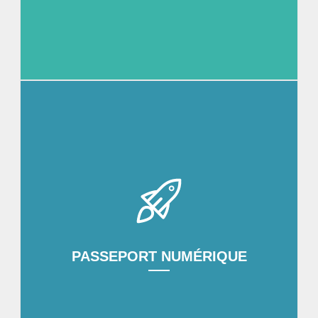
Les formations parcours s'adaptent aux besoins
des individus grâce au blended learning, un format
qui mélange cours présentiels, MOOCs et ateliers
pratiques.
DÉCOUVRIR
PASSEPORT NUMÉRIQUE