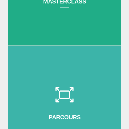
MASTERCLASS
Une formation diplômante pour assurer la maturité
digitale de l’ensemble des collaborateurs.
DÉCOUVRIR
PARCOURS