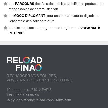
Les
PARCOURS
dédiés à des publics spécifiques:producteurs,
responsables de communication…
Le
MOOC DIPLOMANT
pour assurer la maturité digitale de
l’ensemble des collaborateurs
La mise en place de programmes long terme :
UNIVERSITE
INTERNE
RECHARGER VOS ÉQUIPES,
VOS STRATÉGIES EN STORYTELLING
19 rue montera 75012 PARIS
TEL : 06 03 34 60 45
@ : yves.simeon@reload-consultants.com