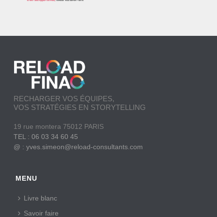
RECHARGER VOS ÉQUIPES,
VOS STRATÉGIES EN STORYTELLING
19 rue montera 75012 PARIS
TEL : 06 03 34 60 45
@ : yves.simeon@reload-consultants.com
MENU
Livre blanc
Savoir faire