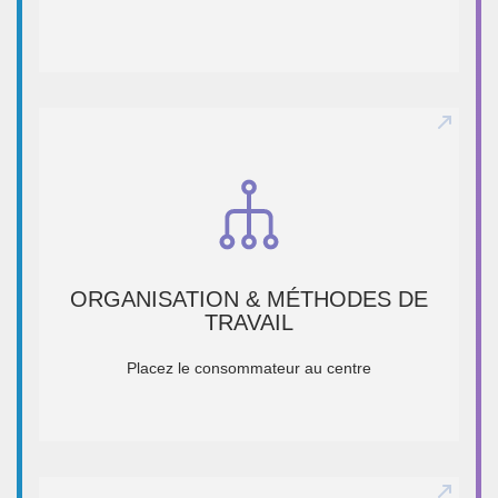
ORGANISATION & MÉTHODES DE
TRAVAIL
ORGANISATION & MÉTHODES DE
TRAVAIL
Durée : 10 jours
Placez le consommateur au centre
EN SAVOIR +