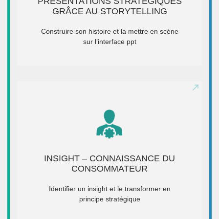
PRÉSENTATIONS STRATÉGIQUES
Public cible : Managers & commerciaux...
GRÂCE AU STORYTELLING
Durée : 1 ou 2 jours
Intervenant : Yves Siméon
Construire son histoire et la mettre en scène
sur l’interface ppt
EN SAVOIR +
INSIGHT – CONNAISSANCE DU
CONSOMMATEUR
INSIGHT – CONNAISSANCE DU
Public cible : Marketing, communication ou médias
CONSOMMATEUR
Durée : 1 ou 2 jours
Intervenant : Yves Siméon
Identifier un insight et le transformer en
principe stratégique
EN SAVOIR +