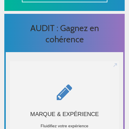
AUDIT : Gagnez en
cohérence
MARQUE & EXPÉRIENCE
MARQUE & EXPÉRIENCE
Durée : 3 semaines
Fluidifiez votre expérience
EN SAVOIR +