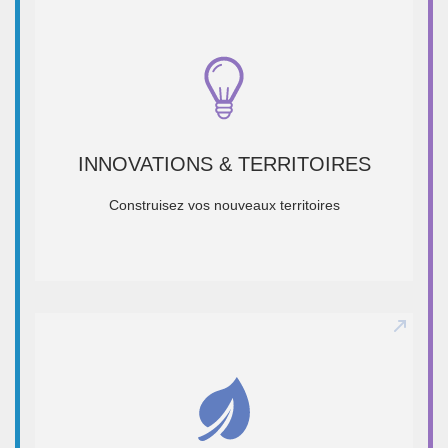
INNOVATIONS & TERRITOIRES
INNOVATIONS & TERRITOIRES
Durée : 3 semaines
Construisez vos nouveaux territoires
EN SAVOIR +
ÉCOSYSTÈME & NOUVEAUX