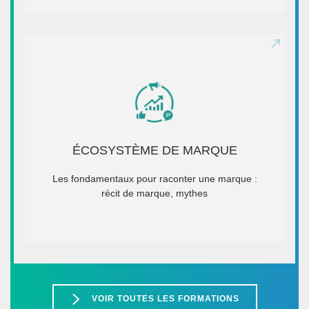
ÉCOSYSTÈME DE MARQUE
Public cible : Agences ou annonceurs
ÉCOSYSTÈME DE MARQUE
Durée : 1 journée
Intervenant : Yves Bardon
Les fondamentaux pour raconter une marque :
récit de marque, mythes
EN SAVOIR +
VOIR TOUTES LES FORMATIONS