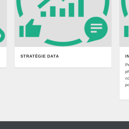
STRATÉGIE DATA
I
P
p
co
po