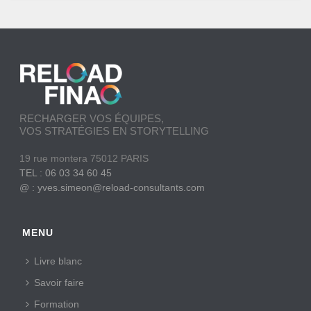
RECHARGER VOS ÉQUIPES,
VOS STRATÉGIES EN STORYTELLING
19 rue montera 75012 PARIS
TEL : 06 03 34 60 45
@ : yves.simeon@reload-consultants.com
MENU
Livre blanc
Savoir faire
Formation